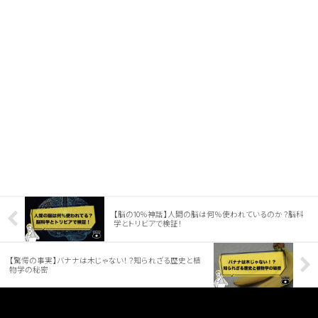
【脳の10％神話】人間の脳は何％使われているのか？脳科
学とトリビアで検証！
【驚愕の事実】バナナは木じゃない！？知られざる歴史と植
物学の秘密