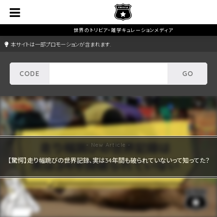
本サイトは一部プロモーションが含まれます.
【驚愕】走り幅跳びの世界記録、実は34年間も破られていないって知ってた？