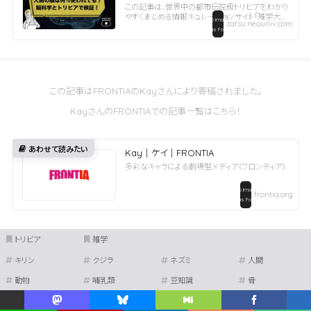
この記事は、世界中の都市伝説級トリビアをわかり
やすくまとめる情報キュレーションサイト「雑学大
zatsu.neouniv.com
学」に投稿された、思わず話したくなる豆知識をご紹
介します。この記事のハイライト「脳の10％しか使わ
れていない」は科学的根拠のない都市伝説脳は日
常生活...
この記事はFRONTIAのKayさんにより寄稿されました。
KayさんのFRONTIAでの記事一覧はこちら！
Kay｜ケイ｜FRONTIA
多彩なキャラによる劇場型メディア《フロンティア》
frontia.org
トリビア
雑学
キリン
クジラ
ネズミ
人間
動物
哺乳類
豆知識
骨