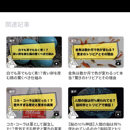
関連記事
雑学
雑学
白でも茶でもなく青！？青い卵を産
金魚は数か月で色が変わるって本
む鶏の驚くべき仕組み
当？驚きのトリビアとその理由
雑学
雑学
コカ・コーラは薬として誕生し
【脳の10％神話】人間の脳は何％
た！？意外すぎる歴史と驚きの真実
使われているのか？脳科学とトリ